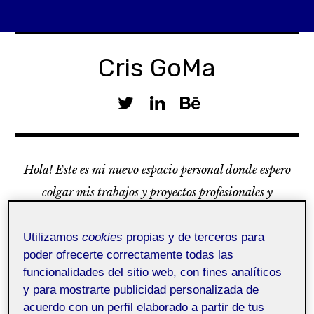
Skip
to
Cris GoMa
content
T
L
w
i
B
i
n
e
t
k
h
Hola! Este es mi nuevo espacio personal donde espero
t
e
a
e
d
n
colgar mis trabajos y proyectos profesionales y
r
I
c
académicos.
N
e
Utilizamos
cookies
propias y de terceros para
Menu
poder ofrecerte correctamente todas las
funcionalidades del sitio web, con fines analíticos
y para mostrarte publicidad personalizada de
acuerdo con un perfil elaborado a partir de tus